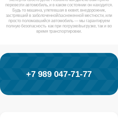
перевезти автомобиль, и в каком состоянии он находится.
Будь то машина, улетевшая в кювет, внедорожник,
застрявший в заболоченной/заснеженной местности, или
просто поломавшийся автомобиль — мы гарантируем
полную безопасность как при погрузке/выгрузке, так и во
время транспортировки.
+7 989 047-71-77