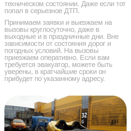
техническом состоянии. Даже если тот
попал в серьезное ДТП.
Принимаем заявки и выезжаем на
вызовы круглосуточно, даже в
выходные и в праздничные дни. Вне
зависимости от состояния дорог и
погодных условий. На вызовы
приезжаем оперативно. Если вам
требуется эвакуатор, можете быть
уверены, в кратчайшие сроки он
прибудет по указанному адресу.