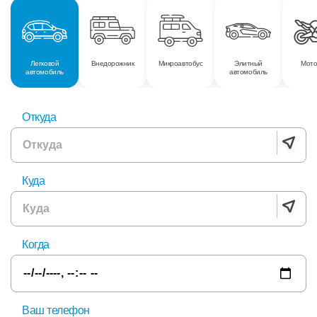
Легковой
Внедорожник
Микроавтобус
Элитный
Мото
автомобиль
автомобиль
Откуда
Куда
Когда
Ваш телефон