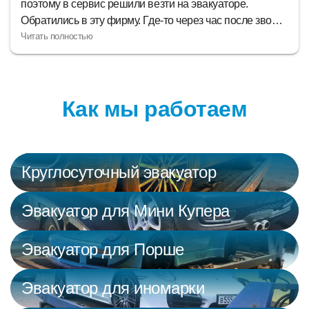
поэтому в сервис решили везти на эвакуаторе.
Обратились в эту фирму. Где-то через час после звонка
машину уже грузили на эвакуатор. По деньгам не
обманули, заплатили ровно ту цену, что назвал
оператор, когда заявку оформлял.
Как мы работаем
Круглосуточный эвакуатор
Эвакуатор для Мини Купера
Эвакуатор для Порше
Эвакуатор для иномарки