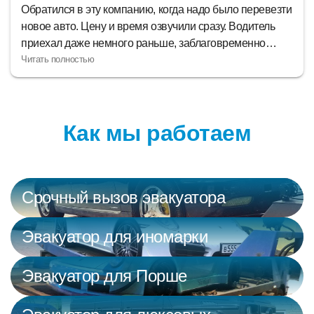
Обратился в эту компанию, когда надо было перевезти
новое авто. Цену и время озвучили сразу. Водитель
приехал даже немного раньше, заблаговременно
позвонив. До места доехали по итогу быстро и в
приятной атмосфере. В конце водитель еще и
доттолкать машину до парковочного места помог. за
что ему отдельное спасибо, а сервису респект!
Как мы работаем
Срочный вызов эвакуатора
Эвакуатор для иномарки
Эвакуатор для Порше