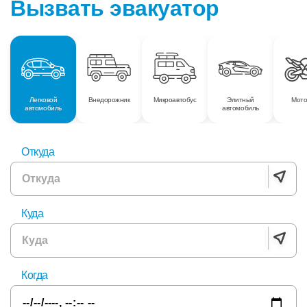
Вызвать эвакуатор
Легковой
Внедорожник
Микроавтобус
Элитный
Мото
автомобиль
автомобиль
Откуда
Куда
Когда