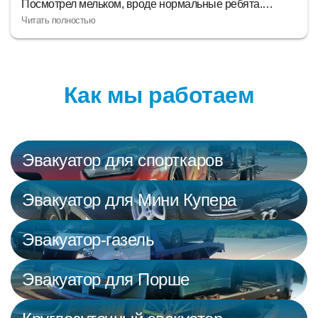
мальные ребята.
вежливый, но еще и толковый,
 детали и через 45
отличные, чтобы в пробках не ст
рмальная, сервис за
отгрузка по всем правилам. Ну 
сразу видно, что на репутацию л
быструю наживу.
Как мы работаем
Эвакуатор для спорткаров
Эвакуатор для Мини Купера
Эвакуатор-газель
Эвакуатор для Порше