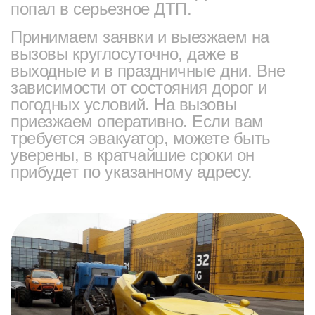
попал в серьезное ДТП.
Принимаем заявки и выезжаем на
вызовы круглосуточно, даже в
выходные и в праздничные дни. Вне
зависимости от состояния дорог и
погодных условий. На вызовы
приезжаем оперативно. Если вам
требуется эвакуатор, можете быть
уверены, в кратчайшие сроки он
прибудет по указанному адресу.