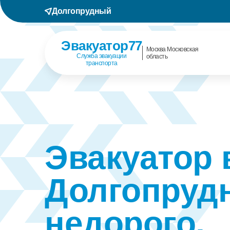
Долгопрудный
Эвакуатор77
Москва Московская
Служба эвакуации
область
транспорта
Эвакуатор 
Долгопруд
недорого,