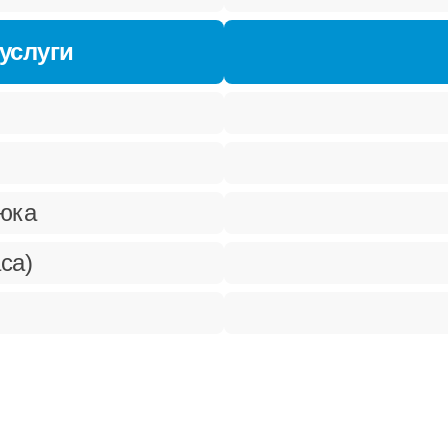
услуги
рюка
са)