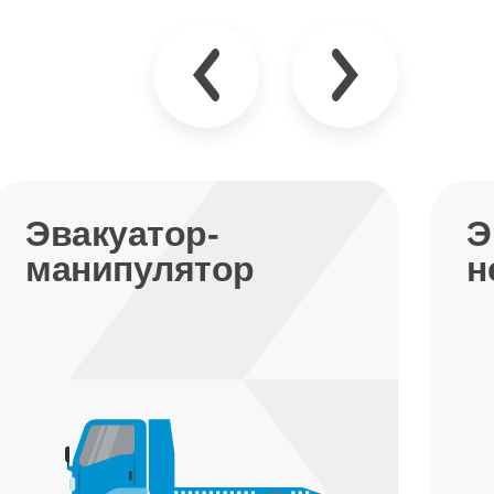
Эвакуатор
Э
недорого