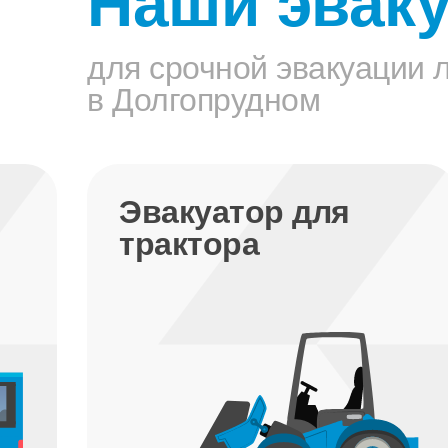
Наши эвак
для срочной эвакуации 
в Долгопрудном
Эвакуатор для
элитных
автомобилей