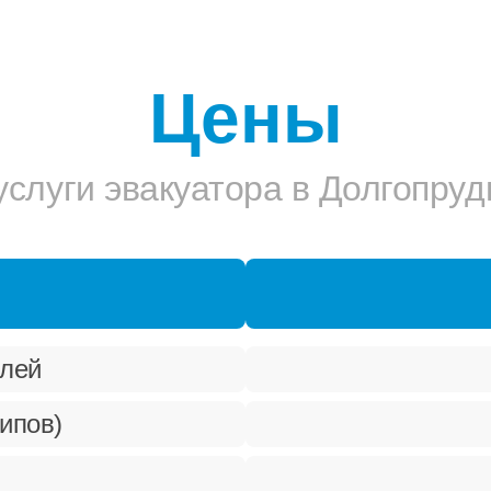
Цены
услуги эвакуатора в Долгопру
илей
ипов)