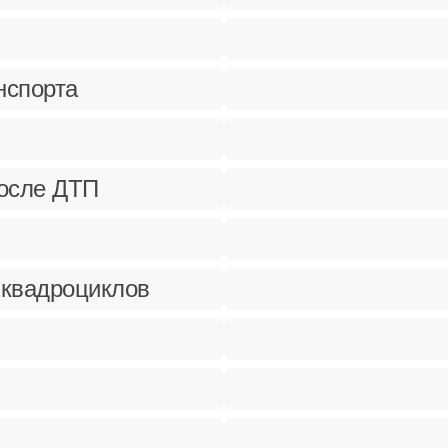
нспорта
после ДТП
 квадроциклов