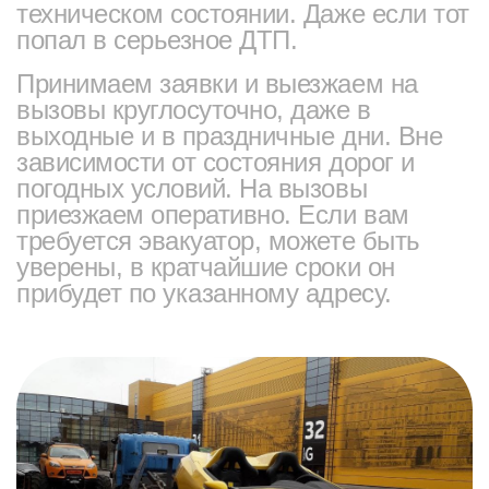
техническом состоянии. Даже если тот
попал в серьезное ДТП.
Принимаем заявки и выезжаем на
вызовы круглосуточно, даже в
выходные и в праздничные дни. Вне
зависимости от состояния дорог и
погодных условий. На вызовы
приезжаем оперативно. Если вам
требуется эвакуатор, можете быть
уверены, в кратчайшие сроки он
прибудет по указанному адресу.