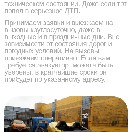
техническом состоянии. Даже если тот
попал в серьезное ДТП.
Принимаем заявки и выезжаем на
вызовы круглосуточно, даже в
выходные и в праздничные дни. Вне
зависимости от состояния дорог и
погодных условий. На вызовы
приезжаем оперативно. Если вам
требуется эвакуатор, можете быть
уверены, в кратчайшие сроки он
прибудет по указанному адресу.