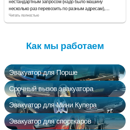
обращаюсь и всем друзьям советую. Быстро
приезжают и аккуратно перевозят авто, куда вам надо.
Если с машиной какие-то неполадки, - это лучший
эвакуаторный сервис для нее!
Как мы работаем
Эвакуатор для Порше
Срочный вызов эвакуатора
Эвакуатор для Мини Купера
Эвакуатор для спорткаров