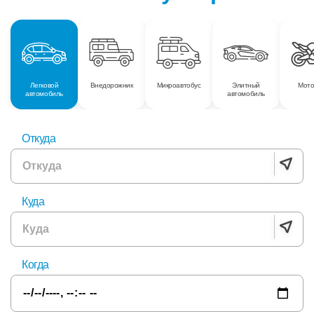
Легковой
Внедорожник
Микроавтобус
Элитный
Мото
автомобиль
автомобиль
Откуда
Куда
Когда