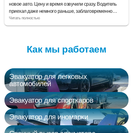
новое авто. Цену и время озвучили сразу. Водитель
приехал даже немного раньше, заблаговременно
позвонив. До места доехали по итогу быстро и в
приятной атмосфере. В конце водитель еще и
доттолкать машину до парковочного места помог. за
что ему отдельное спасибо, а сервису респект!
Как мы работаем
Эвакуатор для легковых
автомобилей
Эвакуатор для спорткаров
Эвакуатор для иномарки