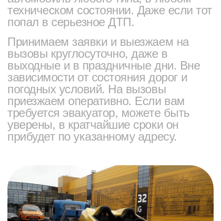
техническом состоянии. Даже если тот
попал в серьезное ДТП.
Принимаем заявки и выезжаем на
вызовы круглосуточно, даже в
выходные и в праздничные дни. Вне
зависимости от состояния дорог и
погодных условий. На вызовы
приезжаем оперативно. Если вам
требуется эвакуатор, можете быть
уверены, в кратчайшие сроки он
прибудет по указанному адресу.