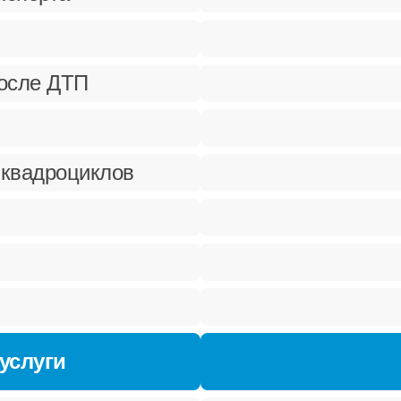
после ДТП
 квадроциклов
услуги