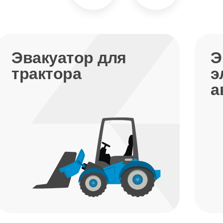
Эвакуатор для
Э
трактора
э
а