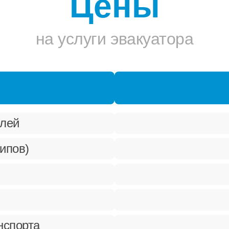
Цены
на услуги эвакуатора
илей
ипов)
нспорта