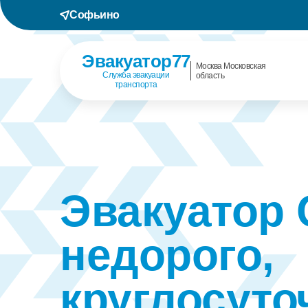
Софьино
Эвакуатор77
Москва Московская
Служба эвакуации
область
транспорта
Эвакуатор
недорого,
круглосуто