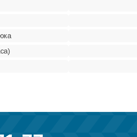
рюка
са)