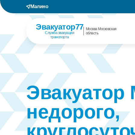
Малино
Эвакуатор77
Москва Московская
Служба эвакуации
область
транспорта
Эвакуатор
недорого,
круглосуто