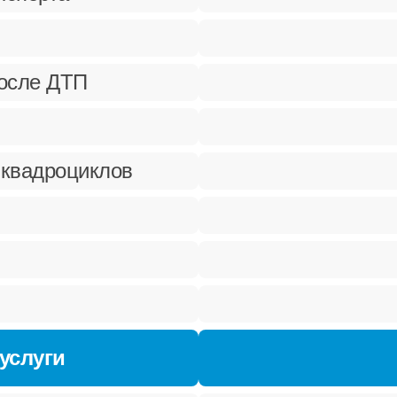
после ДТП
 квадроциклов
услуги