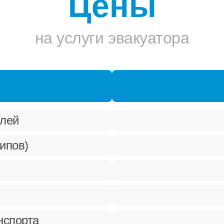
Цены
на услуги эвакуатора
илей
ипов)
нспорта