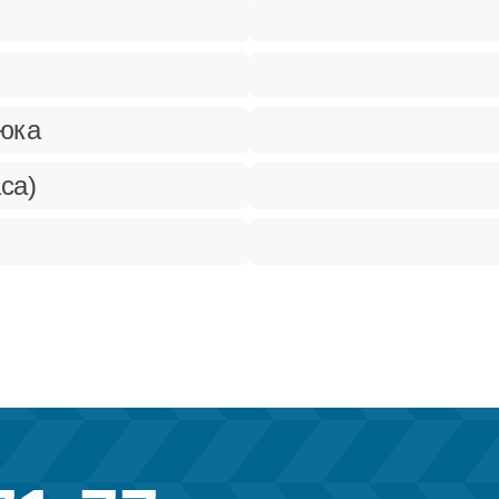
рюка
са)