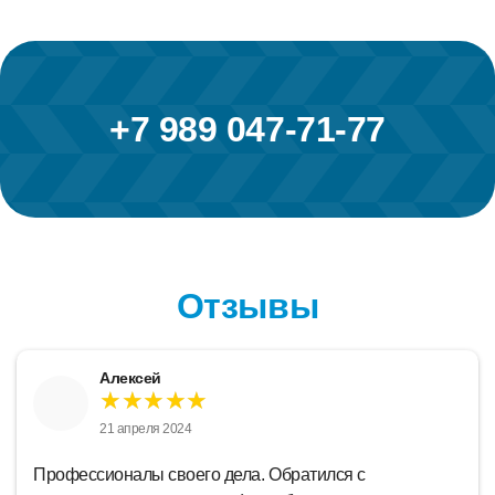
+7 989 047-71-77
Отзывы
ей
Лиди
★★★
★★
ля 2024
18 апре
ы своего дела. Обратился с
Замечательная