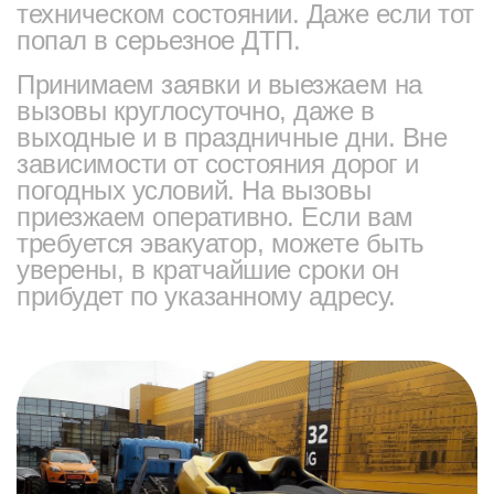
техническом состоянии. Даже если тот
попал в серьезное ДТП.
Принимаем заявки и выезжаем на
вызовы круглосуточно, даже в
выходные и в праздничные дни. Вне
зависимости от состояния дорог и
погодных условий. На вызовы
приезжаем оперативно. Если вам
требуется эвакуатор, можете быть
уверены, в кратчайшие сроки он
прибудет по указанному адресу.