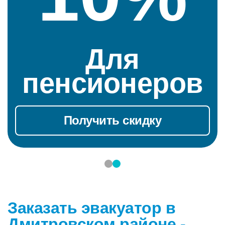
Для
Н
пенсионеров
е
Получить скидку
Заказать эвакуатор в
Дмитровском районе -