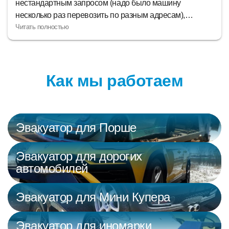
м запросом (надо было машину
обращаюсь и все
 перевозить по разным адресам),
приезжают и а
оператором сначала не поняли друг
Если с машино
только разобрались, остальное пошло как
эвакуаторный 
итель попался отличный, при каждой
зке все делал четко и аккуратно. До
Как мы работаем
оезжали тоже быстро. Так что я в целом
омендую этот сервис.
Эвакуатор для Порше
Эвакуатор для дорогих
автомобилей
Эвакуатор для Мини Купера
Эвакуатор для иномарки