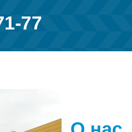
71-77
О нас