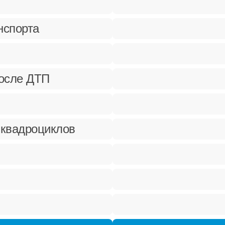
нспорта
после ДТП
 квадроциклов