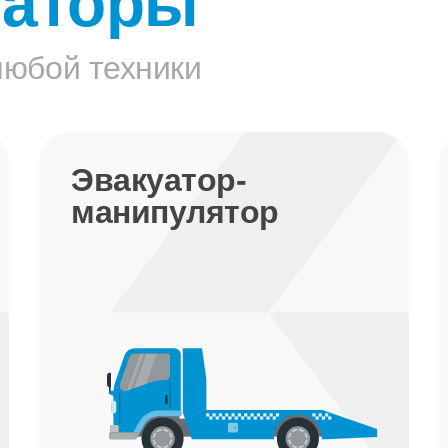
уаторы
любой техники
Эвакуатор
недорого