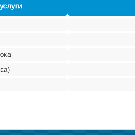
услуги
рюка
са)