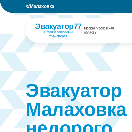
Малаховка
Эвакуатор77
Москва Московская
Служба эвакуации
область
транспорта
Эвакуатор
Малаховка
недорого,