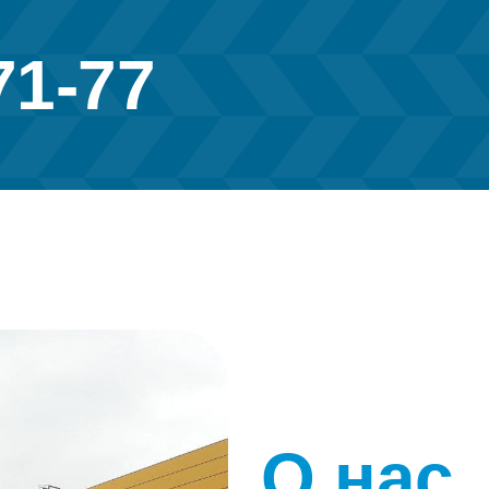
71-77
О нас