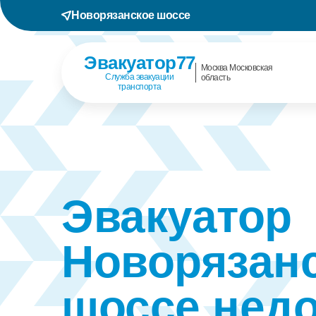
Новорязанское шоссе
Эвакуатор77
Москва Московская
Служба эвакуации
область
транспорта
Эвакуатор
Новорязан
шоссе недо