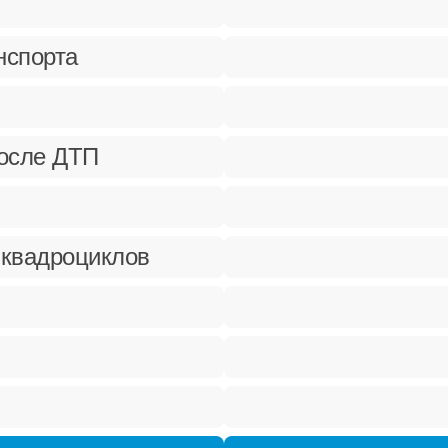
нспорта
после ДТП
 квадроциклов