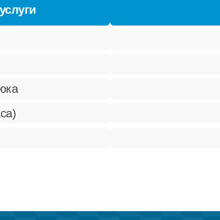
услуги
рюка
са)