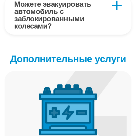
Можете эвакуировать
автомобиль с
заблокированными
колесами?
Да. Для такого мероприятия задействуется
дополнительное оборудование, за счет чего
эвакуация производится безопасно, без вреда
для транспортного средства.
Дополнительные услуги