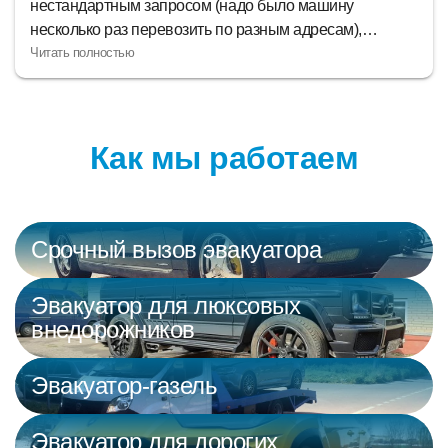
обращаюсь и всем друзьям советую. Быстро
приезжают и аккуратно перевозят авто, куда вам надо.
Если с машиной какие-то неполадки, - это лучший
эвакуаторный сервис для нее!
Как мы работаем
Срочный вызов эвакуатора
Эвакуатор для люксовых
внедорожников
Эвакуатор-газель
Эвакуатор для дорогих