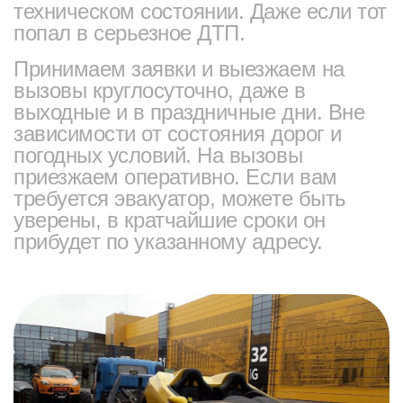
техническом состоянии. Даже если тот
попал в серьезное ДТП.
Принимаем заявки и выезжаем на
вызовы круглосуточно, даже в
выходные и в праздничные дни. Вне
зависимости от состояния дорог и
погодных условий. На вызовы
приезжаем оперативно. Если вам
требуется эвакуатор, можете быть
уверены, в кратчайшие сроки он
прибудет по указанному адресу.