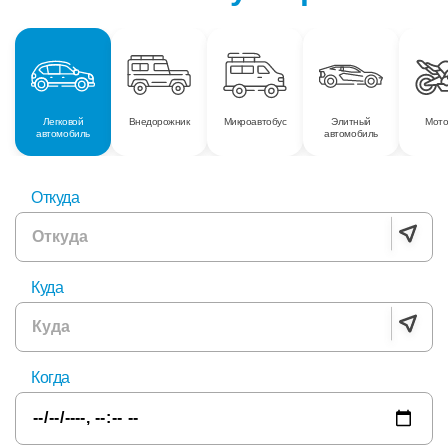
Легковой
Внедорожник
Микроавтобус
Элитный
Мото
автомобиль
автомобиль
Откуда
Куда
Когда