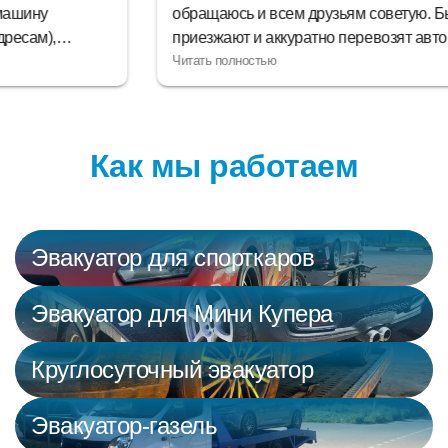
обращаюсь и всем друзьям советую. Быстро
приезжают и аккуратно перевозят авто, куда вам надо.
Если с машиной какие-то неполадки, - это лучший
эвакуаторный сервис для нее!
Как мы работаем
Эвакуатор для спорткаров
Эвакуатор для Мини Купера
Круглосуточный эвакуатор
Эвакуатор-газель