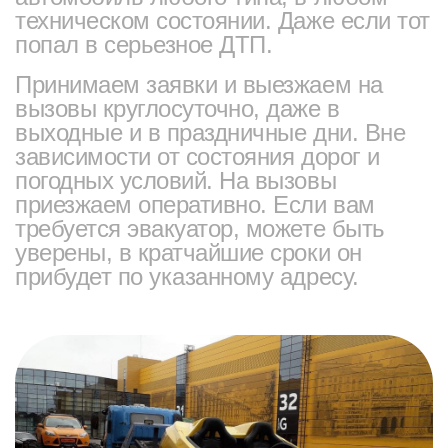
техническом состоянии. Даже если тот
попал в серьезное ДТП.
Принимаем заявки и выезжаем на
вызовы круглосуточно, даже в
выходные и в праздничные дни. Вне
зависимости от состояния дорог и
погодных условий. На вызовы
приезжаем оперативно. Если вам
требуется эвакуатор, можете быть
уверены, в кратчайшие сроки он
прибудет по указанному адресу.