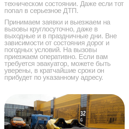
техническом состоянии. Даже если тот
попал в серьезное ДТП.
Принимаем заявки и выезжаем на
вызовы круглосуточно, даже в
выходные и в праздничные дни. Вне
зависимости от состояния дорог и
погодных условий. На вызовы
приезжаем оперативно. Если вам
требуется эвакуатор, можете быть
уверены, в кратчайшие сроки он
прибудет по указанному адресу.