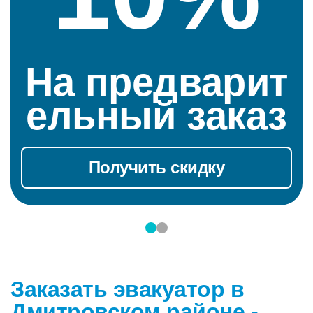
редварит
Д
ый заказ
пенси
чить скидку
Получи
Заказать эвакуатор в
Дмитровском районе -