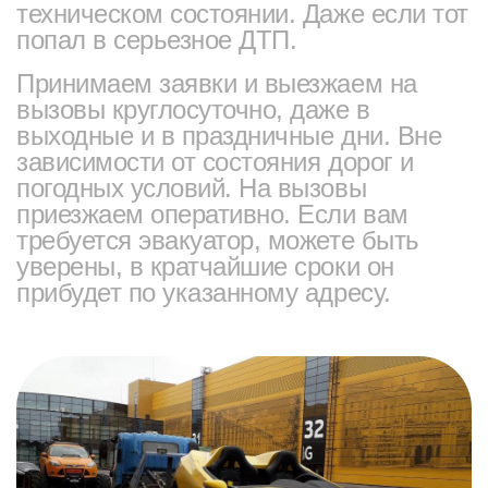
техническом состоянии. Даже если тот
попал в серьезное ДТП.
Принимаем заявки и выезжаем на
вызовы круглосуточно, даже в
выходные и в праздничные дни. Вне
зависимости от состояния дорог и
погодных условий. На вызовы
приезжаем оперативно. Если вам
требуется эвакуатор, можете быть
уверены, в кратчайшие сроки он
прибудет по указанному адресу.