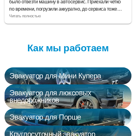
автосервис. Приехали четко
Погрузили аккуратно и 
аккуратно, до сервиса тоже
также. Благодарю за ка
 свою сделали на отлично,
Как мы работаем
Эвакуатор для Мини Купера
Эвакуатор для люксовых
внедорожников
Эвакуатор для Порше
Круглосуточный эвакуатор